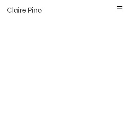
Claire Pinot
Catégorie
Sites vitrines
Client
Integrity
Travail