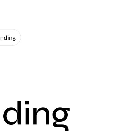
anding
nding