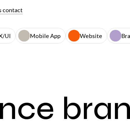
 contact
X/UI
Mobile App
Website
Br
ance bra