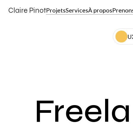
Claire Pinot
Projets
Services
À propos
Prenons
U
Freel