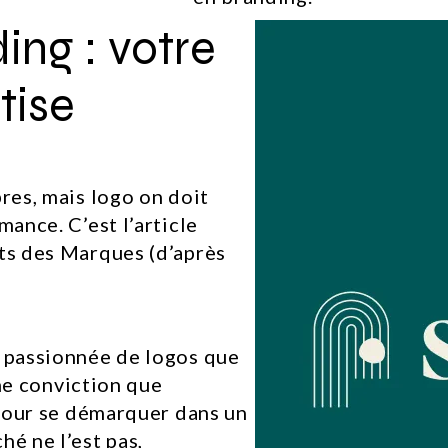
ing : votre
tise
res, mais logo on doit
mance. C’est l’article
its des Marques (d’après
e passionnée de logos que
time conviction que
e pour se démarquer dans un
hé ne l’est pas,